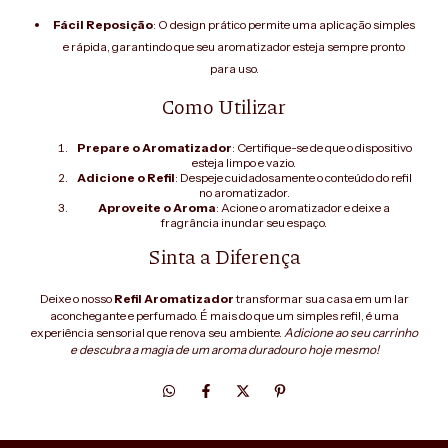
Fácil Reposição
: O design prático permite uma aplicação simples
e rápida, garantindo que seu aromatizador esteja sempre pronto
para uso.
Como Utilizar
Prepare o Aromatizador
: Certifique-se de que o dispositivo
esteja limpo e vazio.
Adicione o Refil
: Despeje cuidadosamente o conteúdo do refil
no aromatizador.
Aproveite o Aroma
: Acione o aromatizador e deixe a
fragrância inundar seu espaço.
Sinta a Diferença
Deixe o nosso
Refil Aromatizador
transformar sua casa em um lar
aconchegante e perfumado. É mais do que um simples refil, é uma
experiência sensorial que renova seu ambiente.
Adicione ao seu carrinho
e descubra a magia de um aroma duradouro hoje mesmo!