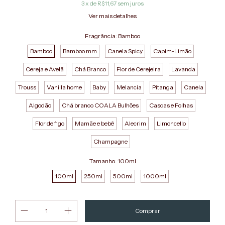
3
x de
R$11,67
sem juros
Ver mais detalhes
Fragrância:
Bamboo
Bamboo
Bamboo mm
Canela Spicy
Capim-Limão
Cereja e Avelã
Chá Branco
Flor de Cerejeira
Lavanda
Trouss
Vanilla home
Baby
Melancia
Pitanga
Canela
Algodão
Chá branco COALA Bulhões
Cascas e Folhas
Flor de figo
Mamãe e bebê
Alecrim
Limoncello
Champagne
Tamanho:
100ml
100ml
250ml
500ml
1000ml