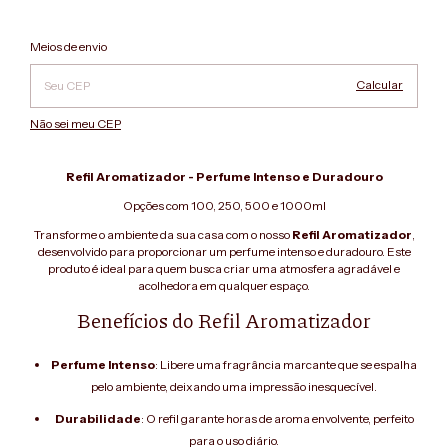
Alterar CEP
Entregas para o CEP:
Meios de envio
Calcular
Não sei meu CEP
Refil Aromatizador - Perfume Intenso e Duradouro
Opções com 100, 250, 500 e 1000ml
Transforme o ambiente da sua casa com o nosso
Refil Aromatizador
,
desenvolvido para proporcionar um perfume intenso e duradouro. Este
produto é ideal para quem busca criar uma atmosfera agradável e
acolhedora em qualquer espaço.
Benefícios do Refil Aromatizador
Perfume Intenso
: Libere uma fragrância marcante que se espalha
pelo ambiente, deixando uma impressão inesquecível.
Durabilidade
: O refil garante horas de aroma envolvente, perfeito
para o uso diário.