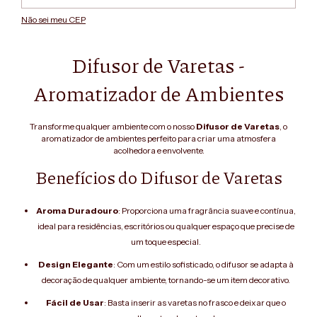
Não sei meu CEP
Difusor de Varetas -
Aromatizador de Ambientes
Transforme qualquer ambiente com o nosso
Difusor de Varetas
, o
aromatizador de ambientes perfeito para criar uma atmosfera
acolhedora e envolvente.
Benefícios do Difusor de Varetas
Aroma Duradouro
: Proporciona uma fragrância suave e contínua,
ideal para residências, escritórios ou qualquer espaço que precise de
um toque especial.
Design Elegante
: Com um estilo sofisticado, o difusor se adapta à
decoração de qualquer ambiente, tornando-se um item decorativo.
Fácil de Usar
: Basta inserir as varetas no frasco e deixar que o