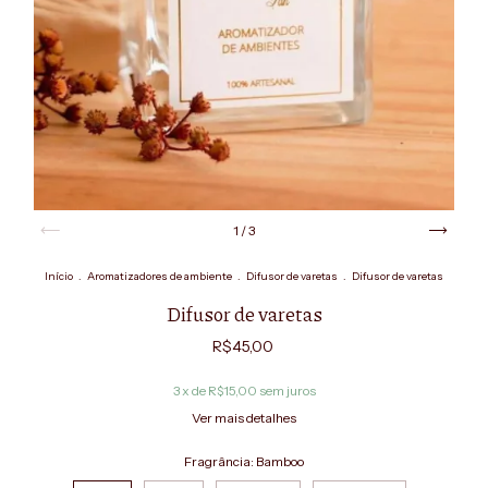
1
/
3
Início
.
Aromatizadores de ambiente
.
Difusor de varetas
.
Difusor de varetas
Difusor de varetas
R$45,00
3
x de
R$15,00
sem juros
Ver mais detalhes
Fragrância:
Bamboo