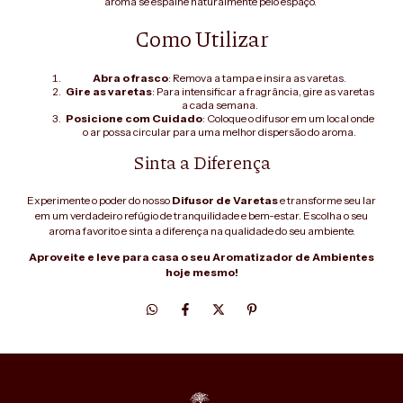
aroma se espalhe naturalmente pelo espaço.
Como Utilizar
Abra o frasco
: Remova a tampa e insira as varetas.
Gire as varetas
: Para intensificar a fragrância, gire as varetas
a cada semana.
Posicione com Cuidado
: Coloque o difusor em um local onde
o ar possa circular para uma melhor dispersão do aroma.
Sinta a Diferença
Experimente o poder do nosso
Difusor de Varetas
e transforme seu lar
em um verdadeiro refúgio de tranquilidade e bem-estar. Escolha o seu
aroma favorito e sinta a diferença na qualidade do seu ambiente.
Aproveite e leve para casa o seu Aromatizador de Ambientes
hoje mesmo!