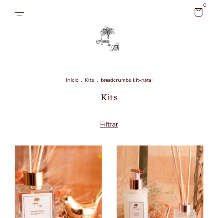
0
Início
.
Kits
.
breadcrumbs.kit-natal
Kits
Filtrar